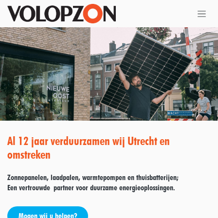
Overslaan naar inhoud
Al 12 jaar verduurzamen wij Utrecht en
omstreken
Zonnepanelen, laadpalen, warmtepompen en thuisbatterijen;
Een vertrouwde partner voor duurzame energieoplossingen.
Mogen wij u helpen?