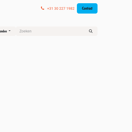
Contact
+
31 30 227 1982
landen