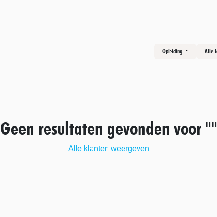
ER VOLOPZON
DIENSTEN
OFFERTE
HELPDESK
Opleiding
Alle 
Geen resultaten gevonden voor "
"
Alle klanten weergeven